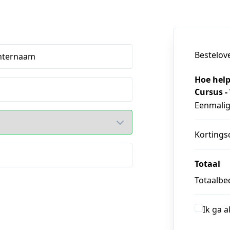
Bestelov
hternaam
Hoe help
Cursus -
Eenmali
Kortings
Totaal
Totaalbed
Ik ga 