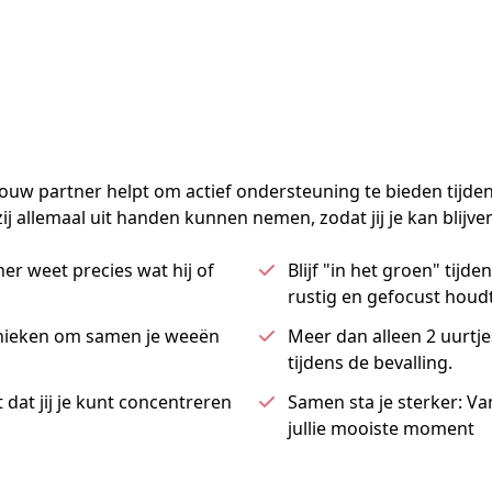
uw partner helpt om actief ondersteuning te bieden tijdens 
allemaal uit handen kunnen nemen, zodat jij je kan blijven f
ner weet precies wat hij of
Blijf "in het groen" tijden
rustig en gefocust houdt
hnieken om samen je weeën
Meer dan alleen 2 uurtj
tijdens de bevalling.
 dat jij je kunt concentreren
Samen sta je sterker: V
jullie mooiste moment